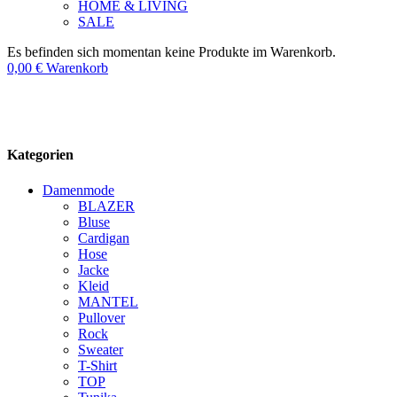
HOME & LIVING
SALE
Es befinden sich momentan keine Produkte im Warenkorb.
0,00
€
Warenkorb
Kategorien
Damenmode
BLAZER
Bluse
Cardigan
Hose
Jacke
Kleid
MANTEL
Pullover
Rock
Sweater
T-Shirt
TOP