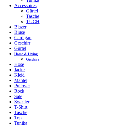
Tunika
Accessoires
Gürtel
Tasche
TUCH
Blazer
Bluse
Cardigan
Geschirr
Gürtel
Home & Living
Geschirr
Hose
Jacke
Kleid
Mantel
Pullover
Rock
Sale
Sweater
T-Shirt
Tasche
Top
Tunika