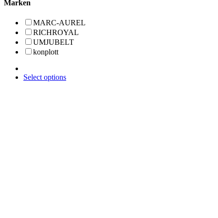
Marken
MARC-AUREL
RICHROYAL
UMJUBELT
konplott
Select options