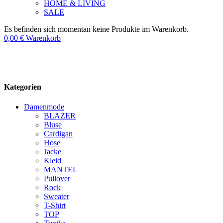
HOME & LIVING
SALE
Es befinden sich momentan keine Produkte im Warenkorb.
0,00
€
Warenkorb
Kategorien
Damenmode
BLAZER
Bluse
Cardigan
Hose
Jacke
Kleid
MANTEL
Pullover
Rock
Sweater
T-Shirt
TOP