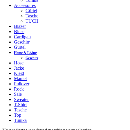
Tunika
Accessoires
Gürtel
Tasche
TUCH
Blazer
Bluse
Cardigan
Geschirr
Gürtel
Home & Living
Geschirr
Hose
Jacke
Kleid
Mantel
Pullover
Rock
Sale
Sweater
T-Shirt
Tasche
Top
Tunika